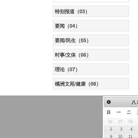
特别报道（03）
要闻（04）
要闻/民生（05）
时事/文体（06）
理论（07）
橘洲文苑/健康（08）
八
日
一
二
26
27
28
2
3
4
9
10
11