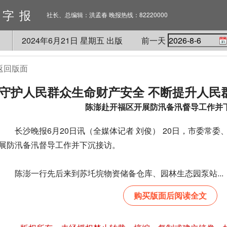
数字报
社长、总编辑：洪孟春 晚报热线：82220000
2024
年
6
月
21
日 星期
五
出版
前一天
返回版面
守护人民群众生命财产安全 不断提升人民
陈澎赴开福区开展防汛备汛督导工作并
长沙晚报6月20日讯（全媒体记者 刘俊） 20日，市委常委
展防汛备汛督导工作并下沉接访。
陈澎一行先后来到苏圫垸物资储备仓库、园林生态园泵站...
购买版面后阅读全文