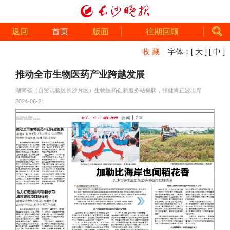
返回
首页
版面
往期回顾
收 藏
字体：
[ 大 ]
[ 中 ]
推动全市生物医药产业跨越发展
湖南省（自贸试验区长沙片区）生物医药创新服务站揭牌，张健肖正波出席
2024-06-21