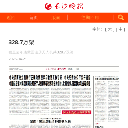
返回
首页
版面
往期回顾
字体：
[ 大 ]
[ 中 ]
328.7万架
截至去年底我国注册无人机共328.7万架
2026-04-21