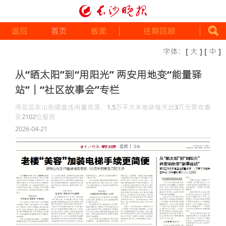
返回
首页
版面
往期回顾
字体：
[ 大 ]
[ 中 ]
从“晒太阳”到“用阳光” 两安用地变“能量驿
站”｜“社区故事会”专栏
雨花区东山街道盘活闲置资源，1.5万平方米地块每天近3万元营收惠
及2102位股民
2026-04-21