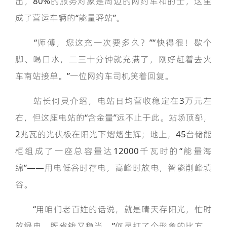
出，80%的服务对象是周边的网约车和的士，这里
成了营运车辆的“能量驿站”。
“师傅，您这充一次要多久？”“快得很！歇个
脚、喝口水，二三十分钟就充满了，刚好赶着去火
车南站接单。”一位网约车司机笑着回复。
站长何灵介绍，电站日均营收稳定在3万元左
右，但这座电站的“含金量”远不止于此。站场顶部，
2兆瓦的光伏板在阳光下熠熠生辉；地上，45台储能
柜组成了一座总容量达12000千瓦时的“能量海
绵”——用电低谷时存电，高峰时放电，智能削峰填
谷。
“用咱们老百姓的话说，就是晴天存阳光，忙时
放绿电，既省钱又稳当。”何灵打了个形象的比方。