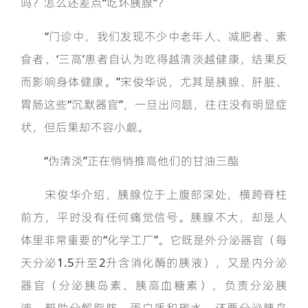
吗？怎么还差点“吃坏胰腺”？
“门诊中，我们发现不少中老年人、减肥者、素
食者、‘三高’患者自认为吃得越清淡越健康，结果反
而影响身体健康。”宋俊华说，尤其是胰腺、肝脏、
胃肠这些“沉默器官”，一旦出问题，往往没有明显症
状，但后果却不容小觑。
“伪清淡”正在悄悄推高他们的甘油三酯
宋俊华介绍，胰腺位于上腹部深处，横跨脊柱
前方，平时没有任何痛觉信号。胰腺不大，却是人
体里非常重要的“化学工厂”。它既是外分泌器官（每
天分泌1.5升至2升含消化酶的胰液），又是内分泌
器官（分泌胰岛素、胰高血糖素），负责分泌胰
液，帮助分解脂肪、蛋白质和碳水，还要分泌胰岛