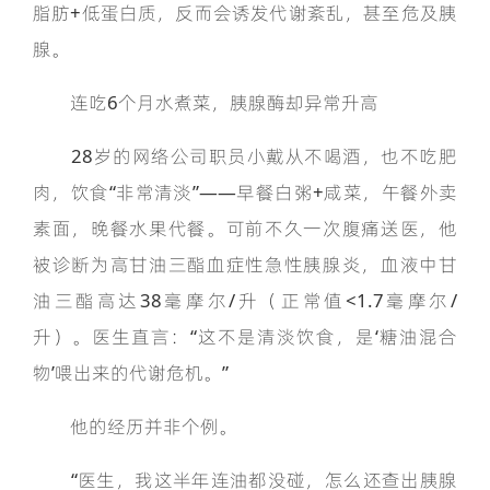
脂肪+低蛋白质，反而会诱发代谢紊乱，甚至危及胰
腺。
连吃6个月水煮菜，胰腺酶却异常升高
28岁的网络公司职员小戴从不喝酒，也不吃肥
肉，饮食“非常清淡”——早餐白粥+咸菜，午餐外卖
素面，晚餐水果代餐。可前不久一次腹痛送医，他
被诊断为高甘油三酯血症性急性胰腺炎，血液中甘
油三酯高达38毫摩尔/升（正常值<1.7毫摩尔/
升）。医生直言：“这不是清淡饮食，是‘糖油混合
物’喂出来的代谢危机。”
他的经历并非个例。
“医生，我这半年连油都没碰，怎么还查出胰腺