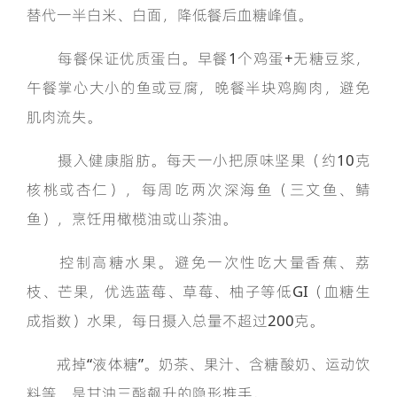
替代一半白米、白面，降低餐后血糖峰值。
每餐保证优质蛋白。早餐1个鸡蛋+无糖豆浆，
午餐掌心大小的鱼或豆腐，晚餐半块鸡胸肉，避免
肌肉流失。
摄入健康脂肪。每天一小把原味坚果（约10克
核桃或杏仁），每周吃两次深海鱼（三文鱼、鲭
鱼），烹饪用橄榄油或山茶油。
控制高糖水果。避免一次性吃大量香蕉、荔
枝、芒果，优选蓝莓、草莓、柚子等低GI（血糖生
成指数）水果，每日摄入总量不超过200克。
戒掉“液体糖”。奶茶、果汁、含糖酸奶、运动饮
料等，是甘油三酯飙升的隐形推手。