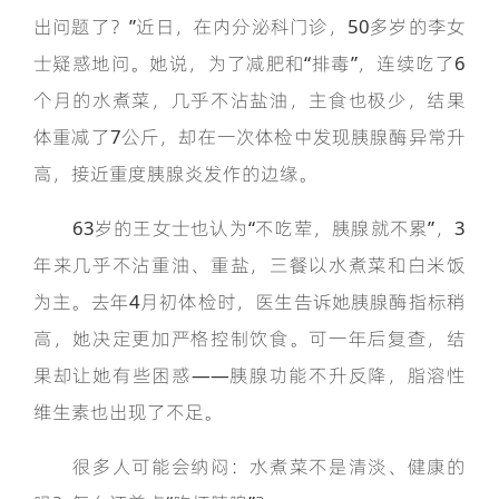
出问题了？”近日，在内分泌科门诊，50多岁的李女
士疑惑地问。她说，为了减肥和“排毒”，连续吃了6
个月的水煮菜，几乎不沾盐油，主食也极少，结果
体重减了7公斤，却在一次体检中发现胰腺酶异常升
高，接近重度胰腺炎发作的边缘。
63岁的王女士也认为“不吃荤，胰腺就不累”，3
年来几乎不沾重油、重盐，三餐以水煮菜和白米饭
为主。去年4月初体检时，医生告诉她胰腺酶指标稍
高，她决定更加严格控制饮食。可一年后复查，结
果却让她有些困惑——胰腺功能不升反降，脂溶性
维生素也出现了不足。
很多人可能会纳闷：水煮菜不是清淡、健康的