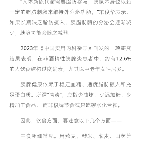
“人体新陈代谢需要脂肪参与，胰腺本身也依赖
一定的脂肪刺激来维持外分泌功能。”宋俊华表示，
如果长期缺乏脂肪摄入，胰脂肪酶的分泌会逐渐减
少，胰腺功能会随之减弱。
2023年《中国实用内科杂志》刊发的一项研究
结果表明，在非酒精性胰腺炎患者中，约有12.6%
的人饮食结构过度偏素，尤其以中老年女性居多。
胰腺健康依赖于稳定血糖、适度脂肪摄入和充
足蛋白质。所谓“清淡”，应指少油炸、少添加糖、少
精加工食品， 而非极端节食或只吃碳水化合物。
因此，饮食方面，要注意以下几个方面——
主食粗细搭配。用燕麦、糙米、藜麦、山药等