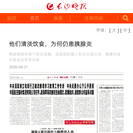
返回
首页
版面
往期回顾
字体：
[ 大 ]
[ 中 ]
他们清淡饮食，为何仍患胰腺炎
胰腺健康依赖于稳定血糖、适度脂肪摄入和充足蛋白质，健康饮食
先要保证营养均衡
2026-04-21