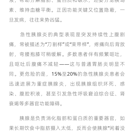
素、维持血糖平衡。正因功能关键又位置隐蔽，一
旦发病，往往来势凶猛。
急性胰腺炎的典型表现是突发持续性上腹剧
痛，常被描述为“刀割样”或“束带样”，疼痛向后背放
射，弯腰抱膝可稍缓解。多数患者伴有频繁呕吐，
且呕吐后腹痛不减轻——这与普通胃肠炎明显不
同。更危险的是，15%至20%的急性胰腺炎患者会
迅速进展为重症胰腺炎，出现胰腺组织坏死、感
染、腹腔积液，甚至引发急性呼吸窘迫综合征、肾
衰竭等多器官功能障碍。
胰腺是负责消化脂肪和蛋白质的重要器官，如
果长期饮食中脂肪摄入太低，反而会使胰腺“闲着没