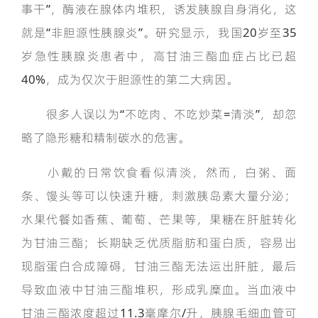
事干”，酶液在腺体内堆积，诱发胰腺自身消化，这
就是“非胆源性胰腺炎”。研究显示，我国20岁至35
岁急性胰腺炎患者中，高甘油三酯血症占比已超
40%，成为仅次于胆源性的第二大病因。
很多人误以为“不吃肉、不吃炒菜=清淡”，却忽
略了隐形糖和精制碳水的危害。
小戴的日常饮食看似清淡，然而，白粥、面
条、馒头等可以快速升糖，刺激胰岛素大量分泌；
水果代餐如香蕉、葡萄、芒果等，果糖在肝脏转化
为甘油三酯；长期缺乏优质脂肪和蛋白质，容易出
现脂蛋白合成障碍，甘油三酯无法运出肝脏，最后
导致血液中甘油三酯堆积，形成乳糜血。当血液中
甘油三酯浓度超过11.3毫摩尔/升，胰腺毛细血管可