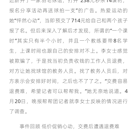
近新开了一家羽毛球馆，打开“238元秒杀14课时，
报名分享活动再送球拍一支”的广告。热爱运动的
她“怦然心动”，当即预交了714元给自己和两个孩子
报了名。但后来深入了解后才发现，所谓的“一个课
时”其实只有半个小时，并且一个教练要带8名学
生，上课时间也跟自己的安排对不上。李女士感觉
被欺骗了，于是找当初负责收钱的工作人员退费，
对方让她找球馆的教务人员。找了教务人员后，对
方表示会安排好时间，之后也不了了之。“交费容易
退费难，希望记者可以帮帮我。”她无奈地说道。4
月20日，晚报帮帮团记者就李女士反映的情况进行
了调查。
事件回顾 低价促销心动，交费后遭遇退费难