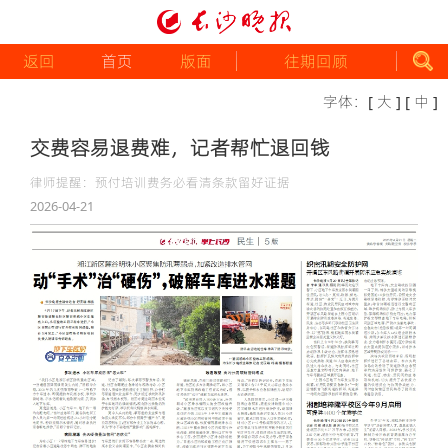
返回
首页
版面
往期回顾
字体：
[ 大 ]
[ 中 ]
交费容易退费难，记者帮忙退回钱
律师提醒：预付培训费务必看清条款留好证据
2026-04-21