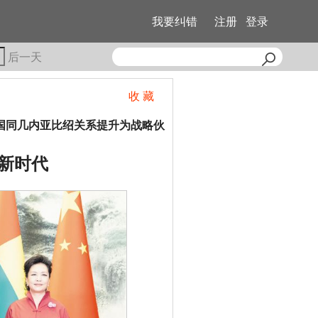
我要纠错
注册
登录
后一天
收 藏
国同几内亚比绍关系提升为战略伙
新时代