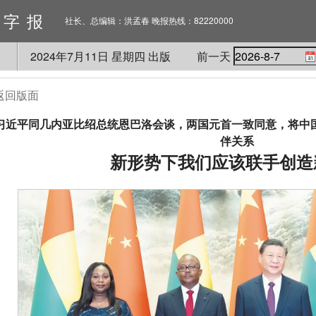
数字报
社长、总编辑：洪孟春 晚报热线：82220000
2024
年
7
月
11
日 星期
四
出版
前一天
返回版面
习近平同几内亚比绍总统恩巴洛会谈，两国元首一致同意，将中
伴关系
新形势下我们应该联手创造