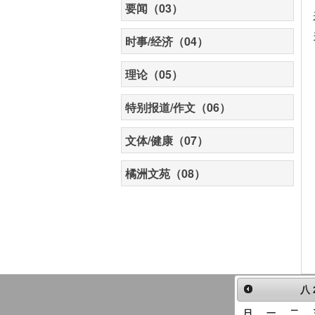
要闻（03）
时事/经济（04）
理论（05）
特别报道/作文（06）
文体/健康（07）
橘洲文苑（08）
八
日
一
二