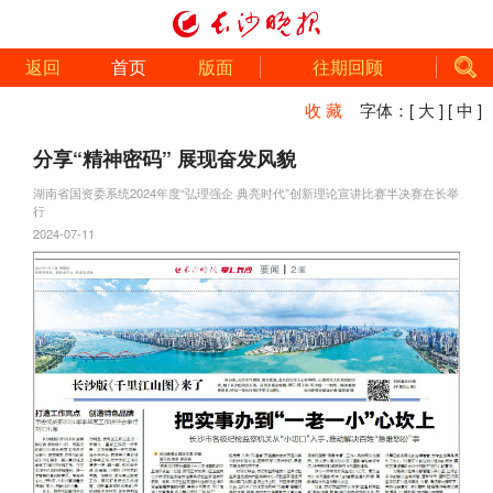
返回
首页
版面
往期回顾
收 藏
字体：
[ 大 ]
[ 中 ]
分享“精神密码” 展现奋发风貌
湖南省国资委系统2024年度“弘理强企 典亮时代”创新理论宣讲比赛半决赛在长举
行
2024-07-11