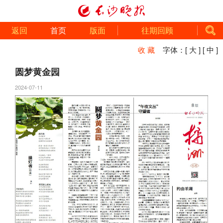
返回
首页
版面
往期回顾
收 藏
字体：
[ 大 ]
[ 中 ]
圆梦黄金园
2024-07-11