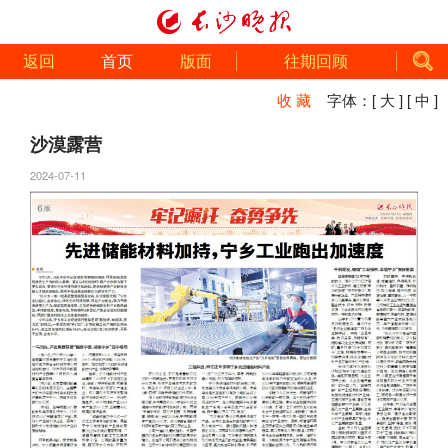
返回
首页
版面
往期回顾
收 藏
字体：
[ 大 ]
[ 中 ]
沙漠露营
2024-07-11