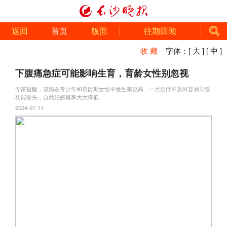
返回
首页
版面
往期回顾
收 藏
字体：
[ 大 ]
[ 中 ]
下腹痛急症可能影响生育，育龄女性别忽视
专家提醒，该病在青少年和育龄期女性中发生率更高，一旦治疗不及时容易导致
功能丧失，自然妊娠概率大大降低
2024-07-11