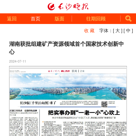
返回
首页
版面
往期回顾
收 藏
字体：
[ 大 ]
[ 中 ]
湖南获批组建矿产资源领域首个国家技术创新中
心
2024-07-11