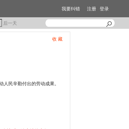
我要纠错
注册
登录
后一天
收 藏
动人民辛勤付出的劳动成果。