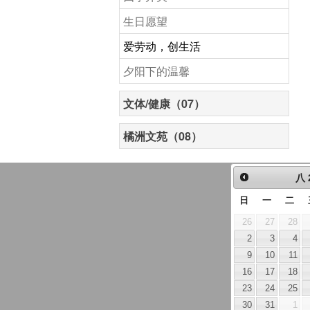
生日愿望
爱劳动，创生活
夕阳下的温馨
文体/健康（07）
橘洲文苑（08）
八
日
一
二
26
27
28
2
3
4
9
10
11
16
17
18
23
24
25
30
31
1