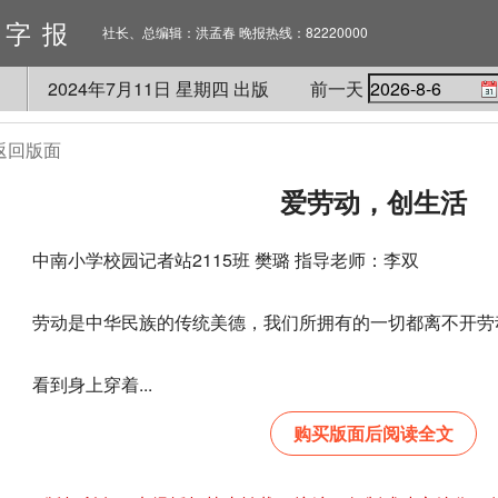
数字报
社长、总编辑：洪孟春 晚报热线：82220000
2024
年
7
月
11
日 星期
四
出版
前一天
返回版面
爱劳动，创生活
中南小学校园记者站2115班 樊璐 指导老师：李双
劳动是中华民族的传统美德，我们所拥有的一切都离不开劳
看到身上穿着...
购买版面后阅读全文