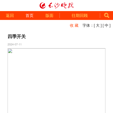
返回
首页
版面
往期回顾
收 藏
字体：
[ 大 ]
[ 中 ]
四季开关
2024-07-11