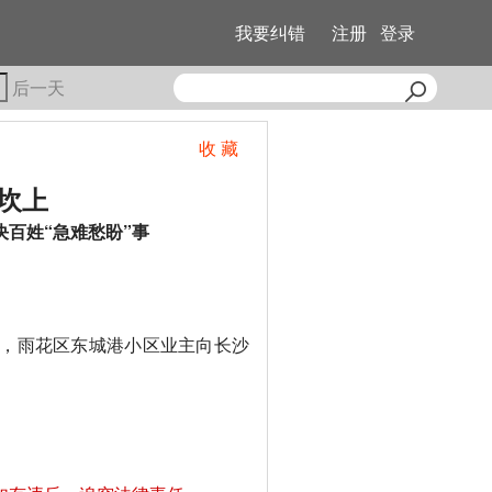
我要纠错
注册
登录
后一天
收 藏
坎上
决百姓“急难愁盼”事
，雨花区东城港小区业主向长沙