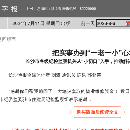
数字报
社长、总编辑：洪孟春 晚报热线：82220000
2024
年
7
月
11
日 星期
四
出版
前一天
返回版面
把实事办到“一老一小”心
长沙市各级纪检监察机关从“小切口”入手，推动解
长沙晚报全媒体记者 刘攀 通讯员 陈泉 郭亚芸
“感谢你们帮我追回了一大笔被套取的物业维修资金！”近日
市纪委监委驻市住建局纪检监察组表示感谢...
购买版面后阅读全文