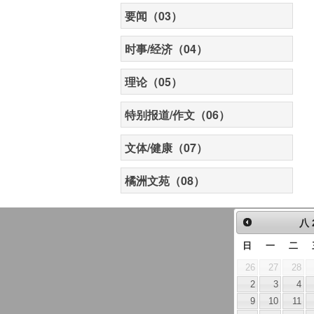
要闻（03）
时事/经济（04）
理论（05）
特别报道/作文（06）
文体/健康（07）
橘洲文苑（08）
八
日
一
二
26
27
28
2
3
4
9
10
11