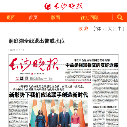
返回
首页
版面
往期回顾
收 藏
字体：
[ 大 ]
[ 中 ]
洞庭湖全线退出警戒水位
2024-07-11