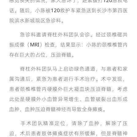
感觉丧失的情况，家人急坏了，赶紧拨打120急救电
话。随后，小陈被120救护车紧急送到长沙市第四医
院滨水新城院区急诊科。
急诊科邀请脊柱外科团队会诊。经过颈椎磁共
振成像（MRI）检查，结果显示：小陈的颈椎椎管内
存在巨大的占位，压迫脊髓。
脊柱外科团队马上启动绿色通道，与患者和家
属沟通后，紧急为患者进行手术治疗。术中发现，
患者颈椎椎管内硬膜外巨大凝血块压迫脊髓，考虑
此处是硬膜外小血管异常增生、血管破裂出血形成
血肿，血肿压迫脊髓神经而导致全身瘫痪。
手术团队精准定位，清除了血肿，解除了压
迫，术后患者肢体瘫痪症状有所缓解，但是脊髓神