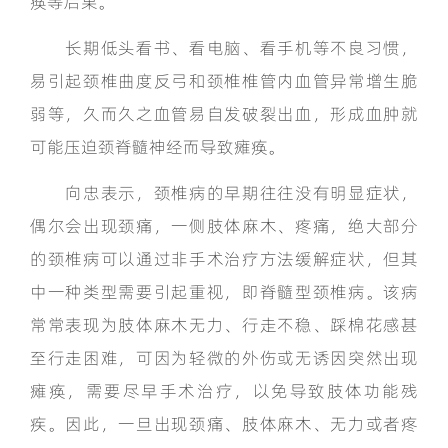
痪等后果。
长期低头看书、看电脑、看手机等不良习惯，
易引起颈椎曲度反弓和颈椎椎管内血管异常增生脆
弱等，久而久之血管易自发破裂出血，形成血肿就
可能压迫颈脊髓神经而导致瘫痪。
向忠表示，颈椎病的早期往往没有明显症状，
偶尔会出现颈痛，一侧肢体麻木、疼痛，绝大部分
的颈椎病可以通过非手术治疗方法缓解症状，但其
中一种类型需要引起重视，即脊髓型颈椎病。该病
常常表现为肢体麻木无力、行走不稳、踩棉花感甚
至行走困难，可因为轻微的外伤或无诱因突然出现
瘫痪，需要尽早手术治疗，以免导致肢体功能残
疾。因此，一旦出现颈痛、肢体麻木、无力或者疼