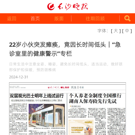
返回
首页
版面
往期回顾
字体：
[ 大 ]
[ 中 ]
22岁小伙突发瘫痪，竟因长时间低头｜“急
诊室里的健康警示”专栏
日常生活中注意坐姿、睡姿，避免长时间低头，适当运动，做好颈
部保护和保暖，预防颈椎病
2024-12-31