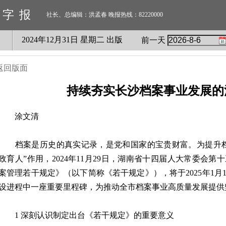
数字报
社长、总编辑：洪孟春 晚报热线：82220000
2024
年
12
月
31
日 星期
二
出版
前一天
返回版面
持续夯实长沙档案事业发展的
涂文清
档案是历史的真实记录，是党和国家的宝贵财富。为提升档
政育人”作用，2024年11月29日，湖南省十四届人大常委会
案管理若干规定》（以下简称《若干规定》），将于2025年1
设进程中一座重要里程碑，为推动全市档案事业高质量发展提供
1 深刻认识制定出台《若干规定》的重要意义