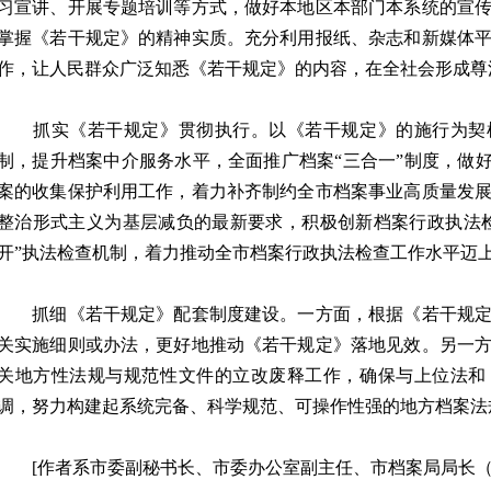
习宣讲、开展专题培训等方式，做好本地区本部门本系统的宣
掌握《若干规定》的精神实质。充分利用报纸、杂志和新媒体
作，让人民群众广泛知悉《若干规定》的内容，在全社会形成尊
抓实《若干规定》贯彻执行。以《若干规定》的施行为契
制，提升档案中介服务水平，全面推广档案“三合一”制度，做好
案的收集保护利用工作，着力补齐制约全市档案事业高质量发
整治形式主义为基层减负的最新要求，积极创新档案行政执法
开”执法检查机制，着力推动全市档案行政执法检查工作水平迈
抓细《若干规定》配套制度建设。一方面，根据《若干规定
关实施细则或办法，更好地推动《若干规定》落地见效。另一
关地方性法规与规范性文件的立改废释工作，确保与上位法和
调，努力构建起系统完备、科学规范、可操作性强的地方档案法
[作者系市委副秘书长、市委办公室副主任、市档案局局长（