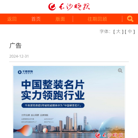
返回
首页
版面
往期回顾
字体：
[ 大 ]
[ 中 ]
广告
2024-12-31