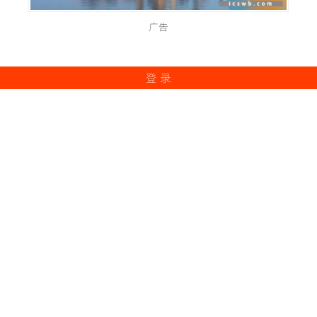
广告
登 录