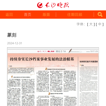
返回
首页
版面
往期回顾
字体：
[ 大 ]
[ 中 ]
篆刻
2024-12-31